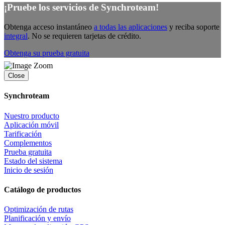
¡Pruebe los servicios de Synchroteam!
Obtenga acceso instantáneo
a todas las aplicaciones
y reciba soporte
integral
. No se requieren tarjetas de crédito.
Obtenga su prueba gratuita
Close
Synchroteam
Nuestro producto
Aplicación móvil
Tarificación
Complementos
Prueba gratuita
Estado del sistema
Inicio de sesión
Catálogo de productos
Optimización de rutas
Planificación y envío