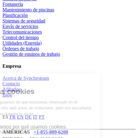
Fontanería
Mantenimiento de piscinas
Planificación
Sistemas de seguridad
Envío de servicios
Telecomunicaciones
Control del tiempo
Utilidades (Energía)
Órdenes de trabajo
Gestión de equipos de trabajo
Empresa
Acerca de Synchroteam
Contacto
Afiliados
Blog
ES
FR
EN
DE
IT
PT
AMÉRICAS
+1-855-809-6200